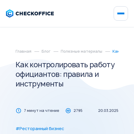
Главная
Блог
Полезные материалы
Как контр
Как контролировать работу
официантов: правила и
инструменты
7 минут на чтение
2795
20.03.2025
#Ресторанный бизнес