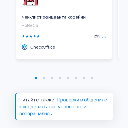
Чек-лист официанта кофейни
Ч
HoReCa
H
295
CheckOffice
Читайте также:
Проверки в общепите:
как сделать так, чтобы гости
возвращались