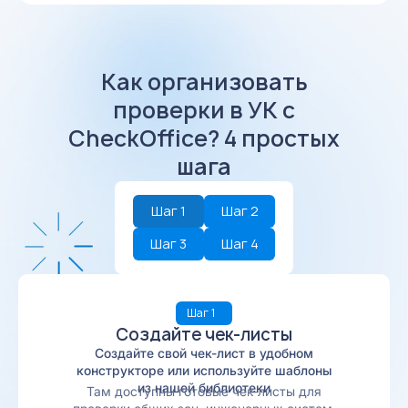
Как организовать
проверки в УК с
CheckOffice? 4 простых
шага
Шаг 1
Шаг 2
Шаг 3
Шаг 4
Шаг 1
Создайте чек-листы
Создайте свой чек-лист в удобном
конструкторе или используйте шаблоны
из нашей библиотеки
Там доступны готовые чек-листы для