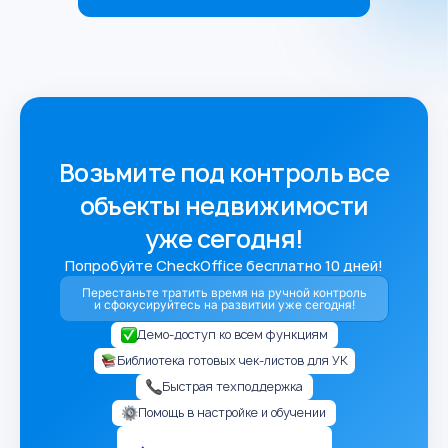
Возьмите под контроль все
объекты недвижимости
уже сегодня!
Попробуйте CheckOffice
бесплатно 10 дней!
Перестаньте тратить время на ручной контроль
и сфокусируйтесь на развитии уже сегодня!
Демо-доступ ко всем функциям
Библиотека готовых чек-листов для УК
Быстрая техподдержка
Помощь в настройке и обучении