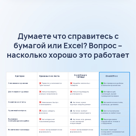
Думаете что справитесь с
бумагой или Excel? Вопрос –
насколько хорошо это работает
Excel/Google
Критерии
Бумажные чек-листы
CheckOffice
таблицы
Заполнение и хранение
Теряются и заполняются
Неудобно заполнять с
Все проверки в удобном
“для галочки”
телефона
мобильном приложении
Достоверность данных
Нельзя проверить,
Нельзя подтвердить
Фотофиксаций,
реально ли выполнено
достоверность
геолокация, время
проведения проверки
Аналитика и отчеты
Невозможно быстро
Частично: нужно
Автоматические отчеты,
анализировать
вручную сводить данные
дашборды, динамика
Удаленный контроль
Нужно собирать
Частично: требует
Доступ в реальном
физически
постоянного мониторинга
времени из любой точки
Выявление
Нет истории, нет
Частично: есть данные,
Видна динамика
повторяющихся ошибок
накопления данных
но нет наглядной
нарушений по точкам и
визуализации
сотрудникам
Вовлеченность команды
Низкая:
воспринимается как
Низкая:
воспринимается как
Высокая:
понятный
формальность
формальность
инструмент с возможностью
построить KPI