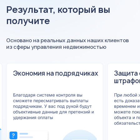
Результат, который вы
получите
Основано на реальных данных наших клиентов
из сферы управления недвижимостью
Защита от претензий и
На
75% 
штрафов
При любой жалобе или проверке у вас
Системный 
есть доказательная база с датами,
корневые пр
временем и геолокацией проверки. Вы
проблемы, а
можете показать историю состояния
объекта и показать, что
обязательства выполнялись