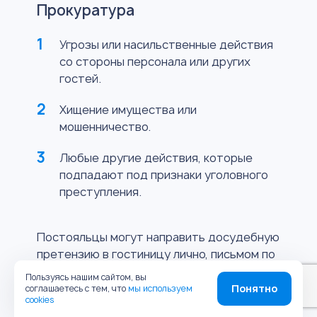
Прокуратура
Угрозы или насильственные действия
со стороны персонала или других
гостей.
Хищение имущества или
мошенничество.
Любые другие действия, которые
подпадают под признаки уголовного
преступления.
Постояльцы могут направить досудебную
претензию в гостиницу лично, письмом по
почте или электронно на сайте
Пользуясь нашим сайтом, вы
Роспотребнадзора. Для ответа на жалобу
Понятно
соглашаетесь с тем, что
мы используем
cookies
гостя у гостиницы есть 10 дней.