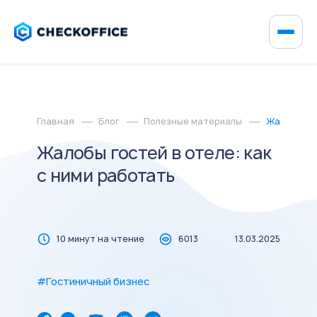
Главная
Блог
Полезные материалы
Жалобы гос
Жалобы гостей в отеле: как
с ними работать
10 минут на чтение
6013
13.03.2025
#Гостиничный бизнес