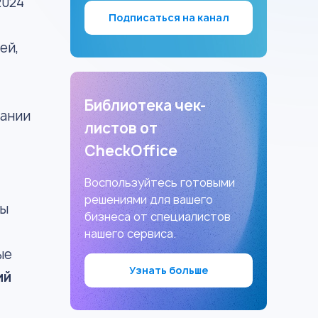
2024
Подписаться на канал
ей,
Библиотека чек-
пании
листов от
CheckOffice
Воспользуйтесь готовыми
решениями для вашего
ты
бизнеса от специалистов
нашего сервиса.
ые
Узнать больше
ий