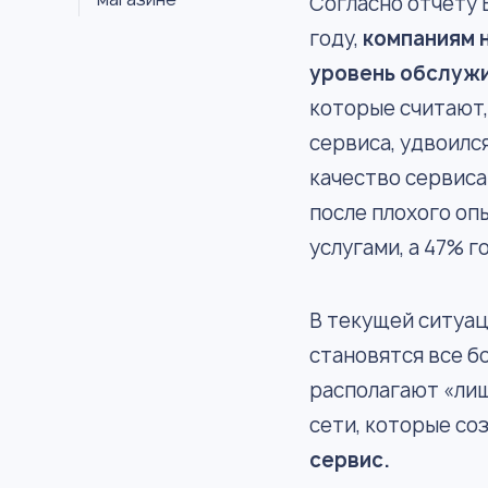
Согласно отчету 
году,
компаниям 
уровень обслужи
которые считают,
сервиса, удвоилс
качество сервиса
после плохого оп
услугами, а 47% 
В текущей ситуац
становятся все б
располагают «ли
сети, которые с
сервис.