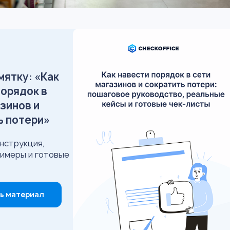
мятку: «Как
порядок в
зинов и
ь потери»
нструкция,
имеры и готовые
ь материал