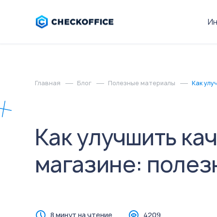
И
Главная
Блог
Полезные материалы
Как улу
Как улучшить ка
магазине: полез
8 минут на чтение
4209