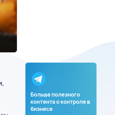
и,
Больше полезного
контента о контроле в
бизнесе