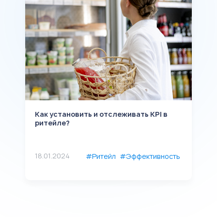
Как установить и отслеживать KPI в
К
ритейле?
п
м
18.01.2024
л
#Ритейл
#Эффективность
3