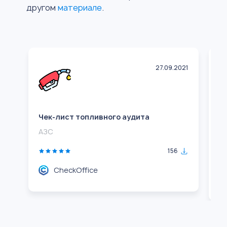
другом
материале
.
27.09.2021
Чек-лист топливного аудита
Ч
а
АЗС
А
156
CheckOffice