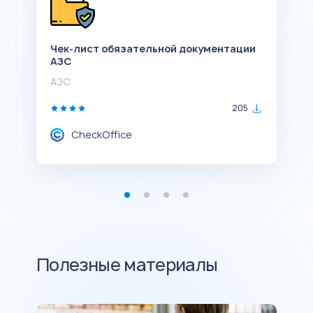
Чек-лист обязательной документации
А
АЗС
л
АЗС
А
205
CheckOffice
Полезные материалы