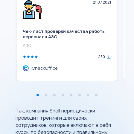
21.07.2021
Чек-лист проверки качества работы
Ч
персонала АЗС
з
АЗС
А
230
CheckOffice
Так, компания Shell периодически
проводит тренинги для своих
сотрудников, которые включают в себя
курсы по безопасности и правильному