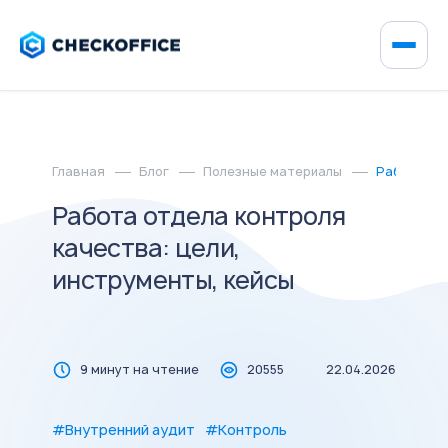
Главная
Блог
Полезные материалы
Работа отд
Работа отдела контроля
качества: цели,
инструменты, кейсы
9 минут на чтение
20555
22.04.2026
#Внутренний аудит
#Контроль