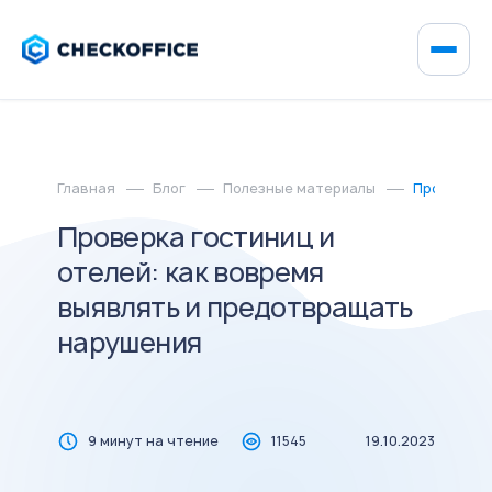
Главная
Блог
Полезные материалы
Проверка г
Проверка гостиниц и
отелей: как вовремя
выявлять и предотвращать
нарушения
9 минут на чтение
11545
19.10.2023