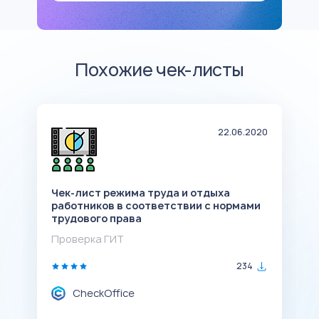
Похожие чек-листы
20
22.06.2020
Чек-лист режима труда и отдыха
Ч
работников в соответствии с нормами
э
трудового права
к
Проверка ГИТ
П
234
CheckOffice