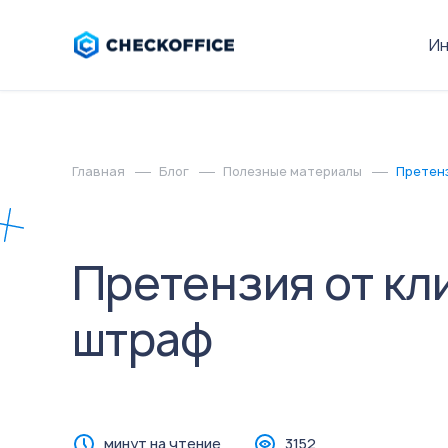
И
Главная
Блог
Полезные материалы
Претенз
Претензия от кли
штраф
минут на чтение
3152