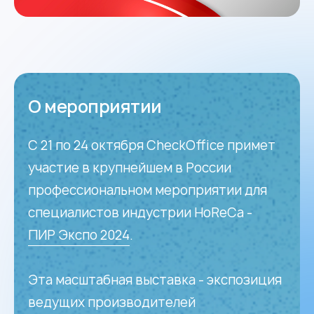
О мероприятии
С 21 по 24 октября СheckOffice примет
участие в крупнейшем в России
профессиональном мероприятии для
специалистов индустрии HoReCa -
ПИР Экспо 2024
.
Эта масштабная выставка - экспозиция
ведущих производителей