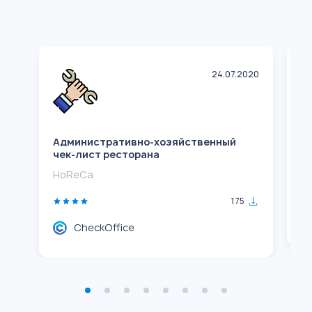
24.07.2020
Административно-хозяйственный
Ч
чек-лист ресторана
H
HoReCa
175
CheckOffice