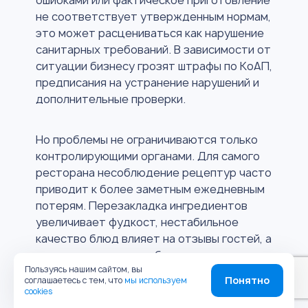
ошибками или фактическое приготовление
не соответствует утвержденным нормам,
это может расцениваться как нарушение
санитарных требований. В зависимости от
ситуации бизнесу грозят штрафы по КоАП,
предписания на устранение нарушений и
дополнительные проверки.
Но проблемы не ограничиваются только
контролирующими органами. Для самого
ресторана несоблюдение рецептур часто
приводит к более заметным ежедневным
потерям. Перезакладка ингредиентов
увеличивает фудкост, нестабильное
качество блюд влияет на отзывы гостей, а
разные стандарты работы между сменами
Пользуясь нашим сайтом, вы
мешают масштабировать сеть и
Понятно
соглашаетесь с тем, что
мы используем
открывать новые точки без потери
cookies
качества.