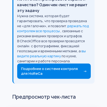
качество? Один чек-лист не решит
эту задачу
Нужна система, которая будет
гарантировать, что проверка проведена
не «для галочки», и позволит
держать под
контролем все процессы
, связанные с
рисками внешних проверок и штрафов.
В CheckOffice все проверки проводятся
онлайн: с фотографиями, фиксацией
геопозиции и временными метками, а
вы
видите реальную картину
по кухне,
санитарии и работе персонала.
Подробнее о системе контроля
→
для HoReCa
Предпросмотр чек-листа