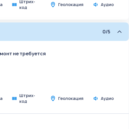
Штрих-
а
Геолокация
Аудио
код
0/5
емонт не требуется
Штрих-
а
Геолокация
Аудио
код