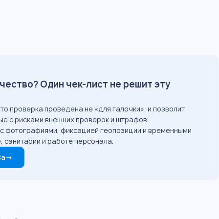
чество? Один чек-лист не решит эту
то проверка проведена не «для галочки», и позволит
ные с рисками внешних проверок и штрафов.
: с фотографиями, фиксацией геопозиции и временными
е, санитарии и работе персонала.
Ca
→