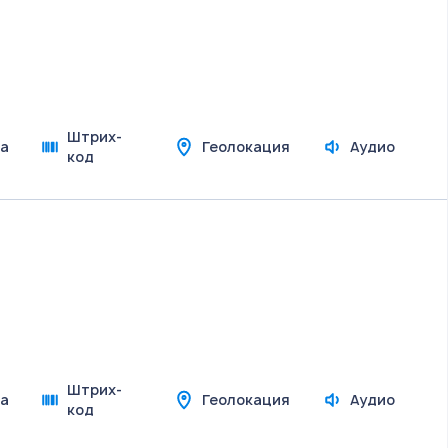
Штрих-
а
Геолокация
Аудио
код
Штрих-
а
Геолокация
Аудио
код