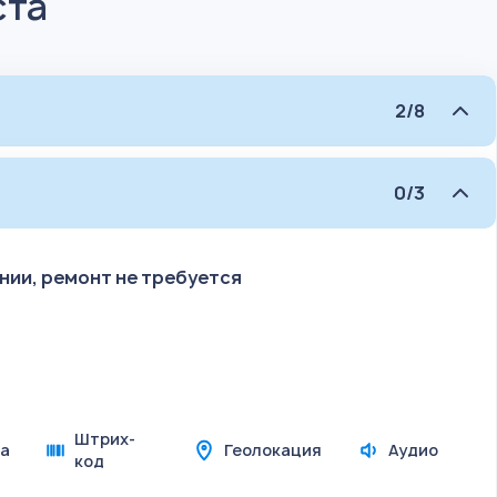
ста
2/8
0/3
ии, ремонт не требуется
Штрих-
а
Геолокация
Аудио
код