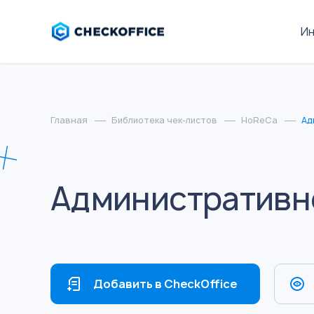
И
Главная
Библиотека чек-листов
HoReCa
Ад
Административно
Добавить в CheckOffice