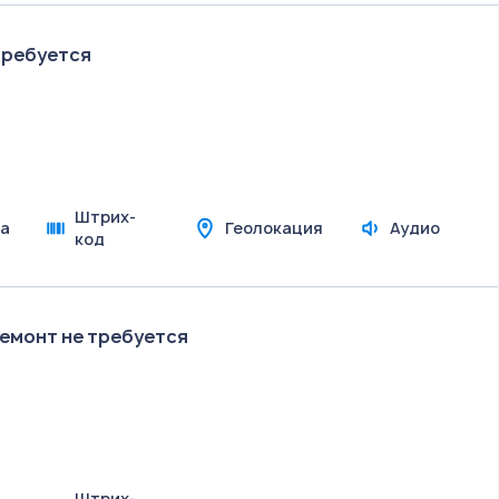
требуется
Штрих-
а
Геолокация
Аудио
код
ремонт не требуется
Штрих-