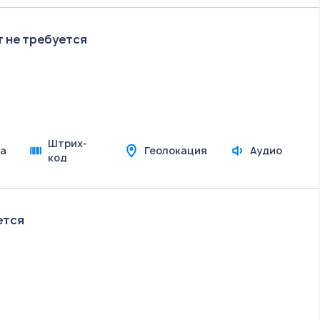
т не требуется
Штрих-
а
Геолокация
Аудио
код
ется