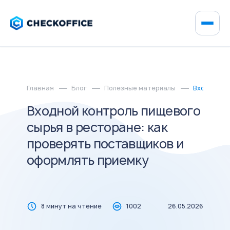
Главная
Блог
Полезные материалы
Входной ко
Входной контроль пищевого
сырья в ресторане: как
проверять поставщиков и
оформлять приемку
8 минут на чтение
1002
26.05.2026