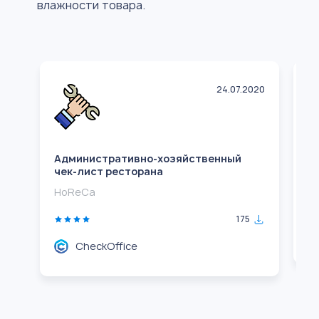
влажности товара.
24.07.2020
Административно-хозяйственный
Ч
чек-лист ресторана
H
HoReCa
175
CheckOffice