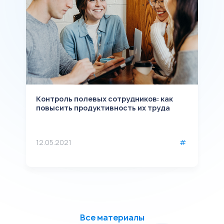
Контроль полевых сотрудников: как
К
повысить продуктивность их труда
э
з
12.05.2021
#
1
#
Все материалы