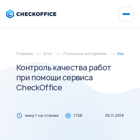
Главная
Блог
Полезные материалы
Контроль к
Контроль качества работ
при помощи сервиса
CheckOffice
минут на чтение
1708
05.11.2018