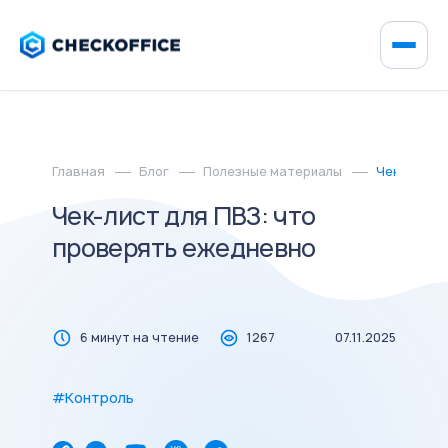
Главная
Блог
Полезные материалы
Чек-лист д
Чек-лист для ПВЗ: что
проверять ежедневно
6 минут на чтение
1267
07.11.2025
#Контроль