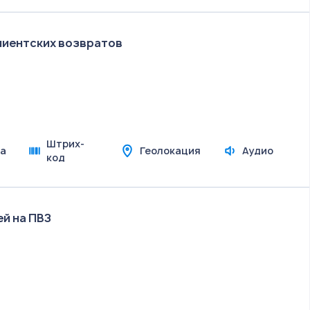
лиентских возвратов
Штрих-
а
Геолокация
Аудио
код
й на ПВЗ