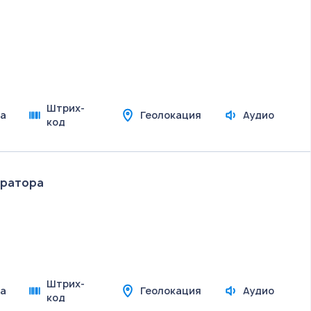
Штрих-
а
Геолокация
Аудио
код
ератора
Штрих-
а
Геолокация
Аудио
код