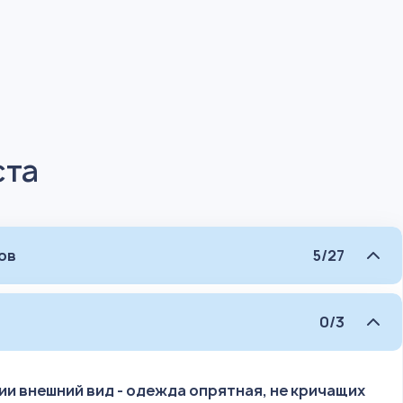
ста
ов
5/27
0/3
 внешний вид - одежда опрятная, не кричащих