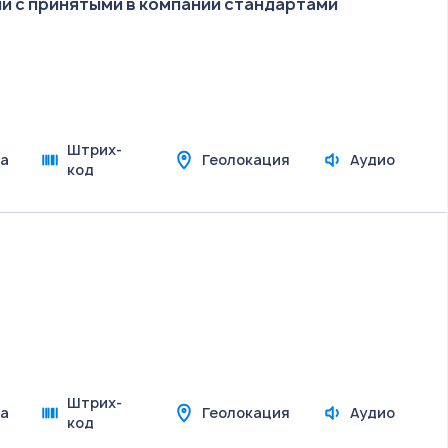
и с принятыми в компании стандартами
Штрих-
а
Геолокация
Аудио
код
Штрих-
а
Геолокация
Аудио
код