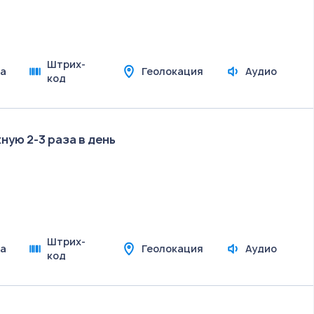
Штрих-
а
Геолокация
Аудио
код
жную 2-3 раза в день
Штрих-
а
Геолокация
Аудио
код