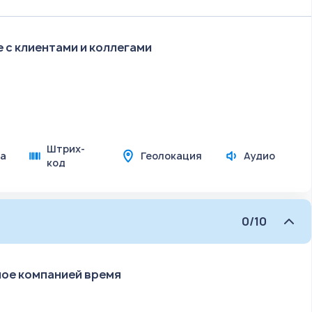
с клиентами и коллегами
Штрих-
а
Геолокация
Аудио
код
0/10
ное компанией время