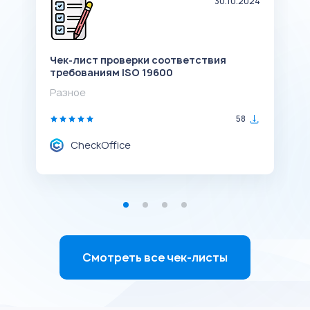
23
30.10.2024
Чек-лист проверки соответствия
Ч
требованиям ISO 19600
Р
Разное
58
CheckOffice
Смотреть все чек-листы