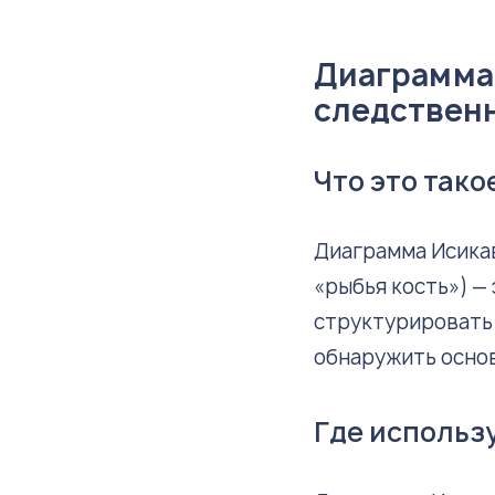
Диаграмма
следственн
Что это тако
Диаграмма Исика
«рыбья кость») —
структурировать
обнаружить основ
Где использ