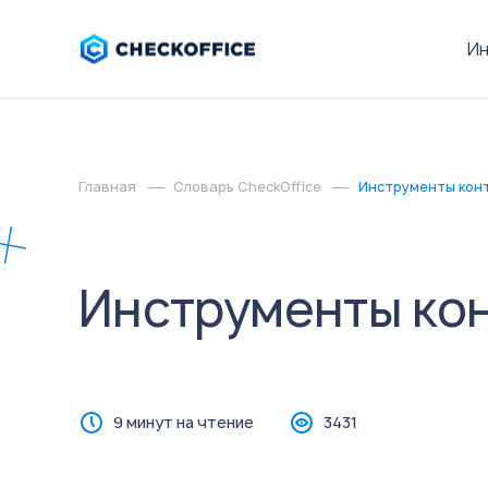
И
Главная
Словарь CheckOffice
Инструменты кон
Инструменты кон
9 минут на чтение
3431