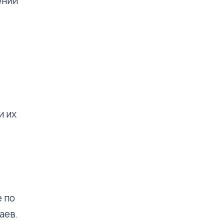
ении
и их
 по
аев.