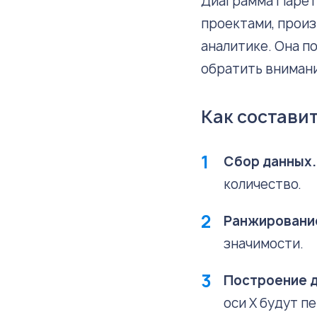
Диаграмма Парето
проектами, произ
аналитике. Она п
обратить внимани
Как состави
Сбор данных
количество.
Ранжировани
значимости.
Построение 
оси X будут п