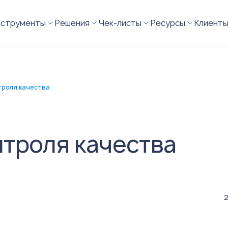
нструменты
Решения
Чек-листы
Ресурсы
Клиент
троля качества
троля качества
2