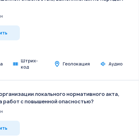
6н
ить
Штрих-
а
Геолокация
Аудио
код
 организации локального нормативного акта,
 работ с повышенной опасностью?
6н
ить