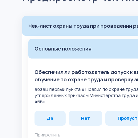
Чек-лист охраны труда при проведении 
Основные положения
Обеспечил ли работодатель допуск к 
обучение по охране труда и проверку 
абзац первый пункта 9 Правил по охране труд
утвержденных приказом Министерства труда и
466н
Да
Нет
Пропуст
Прикрепить