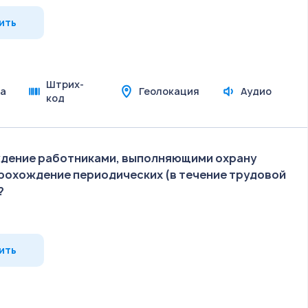
ить
Штрих-
а
Геолокация
Аудио
код
дение работниками, выполняющими охрану
прохождение периодических (в течение трудовой
?
ить