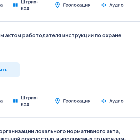
Штрих-
а
Геолокация
Аудио
код
м актом работодателя инструкции по охране
ить
Штрих-
а
Геолокация
Аудио
код
 организации локального нормативного акта,
ышенной опасностью, выполняемых по нарядам-