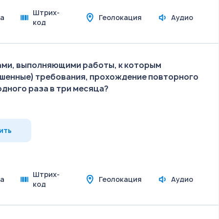
Штрих-
а
Геолокация
Аудио
код
ами, выполняющими работы, к которым
шенные) требования, прохождение повторного
одного раза в три месяца?
ить
Штрих-
а
Геолокация
Аудио
код