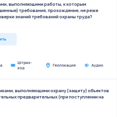
ами, выполняющими работы, к которым
шенные) требования, прохождение, не реже
оверки знаний требований охраны труда?
ить
Штрих-
а
Геолокация
Аудио
код
иками, выполняющими охрану (защиту) объектов
тельных предварительных (при поступлении на