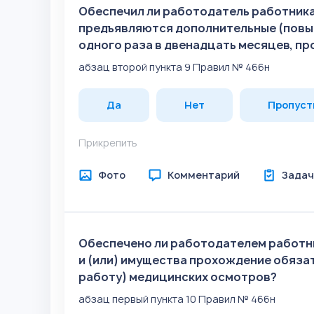
Обеспечил ли работодатель работник
предъявляются дополнительные (повы
одного раза в двенадцать месяцев, пр
абзац второй пункта 9 Правил № 466н
Да
Нет
Пропуст
Прикрепить
Фото
Комментарий
Задач
Обеспечено ли работодателем работн
и (или) имущества прохождение обяза
работу) медицинских осмотров?
абзац первый пункта 10 Правил № 466н