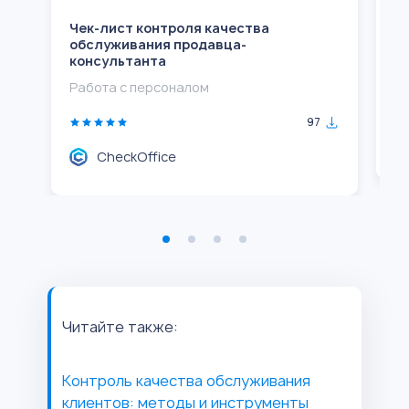
Чек-лист контроля качества
Ч
обслуживания продавца-
о
консультанта
Р
Работа с персоналом
97
CheckOffice
Читайте также:
Контроль качества обслуживания
клиентов: методы и инструменты