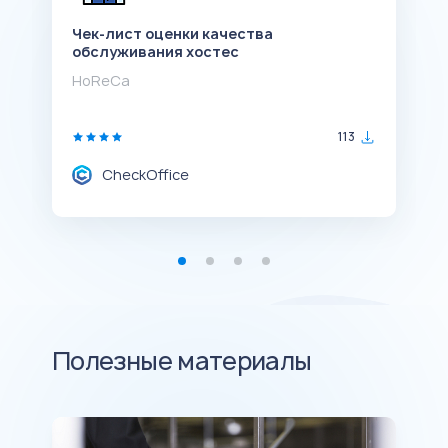
Чек-лист оценки качества
Ч
обслуживания хостес
о
HoReCa
Р
113
CheckOffice
Полезные материалы