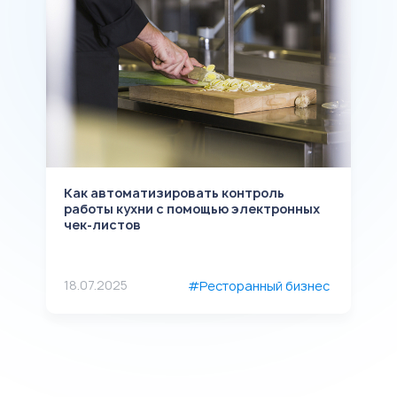
Как автоматизировать контроль
К
работы кухни с помощью электронных
к
чек-листов
1
с
18.07.2025
#Ресторанный бизнес