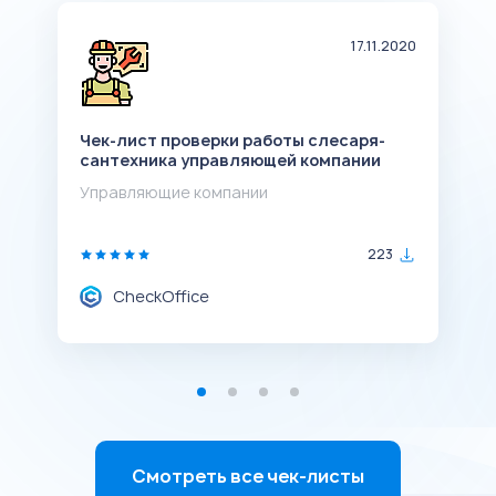
20
17.11.2020
Чек-лист проверки работы слесаря-
Ч
сантехника управляющей компании
у
Управляющие компании
У
223
CheckOffice
Смотреть все чек-листы