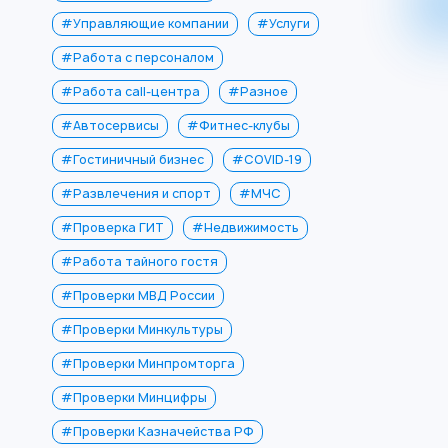
#Управляющие компании
#Услуги
#Работа с персоналом
#Работа call-центра
#Разное
#Автосервисы
#Фитнес-клубы
#Гостиничный бизнес
#COVID-19
#Развлечения и спорт
#МЧС
#Проверка ГИТ
#Недвижимость
#Работа тайного гостя
#Проверки МВД России
#Проверки Минкультуры
#Проверки Минпромторга
#Проверки Минцифры
#Проверки Казначейства РФ