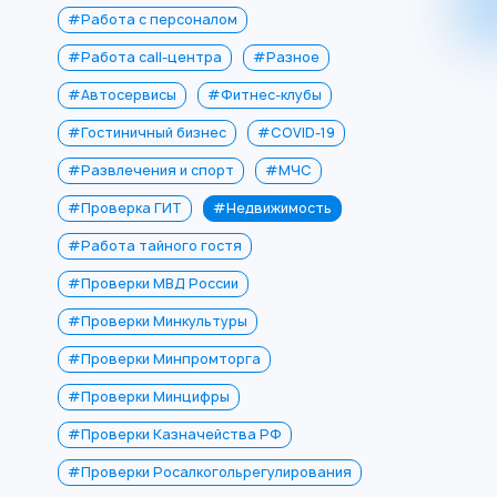
#Работа с персоналом
#Работа call-центра
#Разное
#Автосервисы
#Фитнес-клубы
#Гостиничный бизнес
#COVID-19
#Развлечения и спорт
#МЧС
#Проверка ГИТ
#Недвижимость
#Работа тайного гостя
#Проверки МВД России
#Проверки Минкультуры
#Проверки Минпромторга
#Проверки Минцифры
#Проверки Казначейства РФ
#Проверки Росалкогольрегулирования