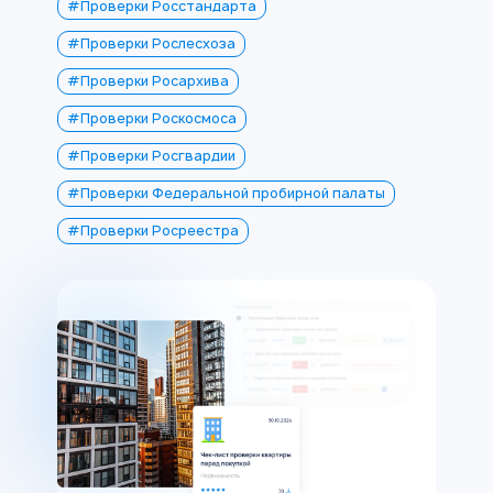
#Проверки Росстандарта
#Проверки Рослесхоза
#Проверки Росархива
#Проверки Роскосмоса
#Проверки Росгвардии
#Проверки Федеральной пробирной палаты
#Проверки Росреестра