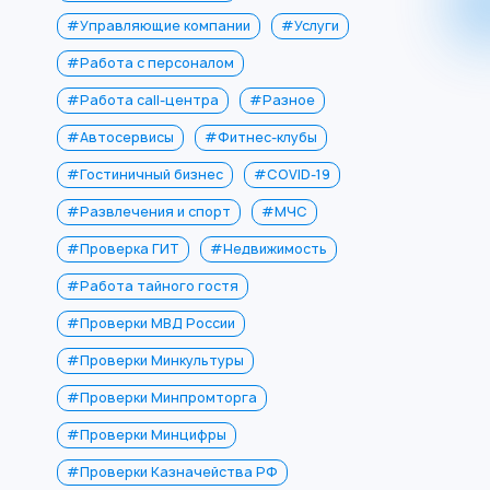
#Управляющие компании
#Услуги
#Работа с персоналом
#Работа call-центра
#Разное
#Автосервисы
#Фитнес-клубы
#Гостиничный бизнес
#COVID-19
#Развлечения и спорт
#МЧС
#Проверка ГИТ
#Недвижимость
#Работа тайного гостя
#Проверки МВД России
#Проверки Минкультуры
#Проверки Минпромторга
#Проверки Минцифры
#Проверки Казначейства РФ