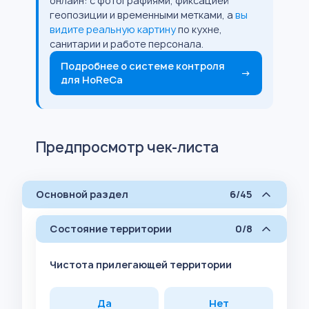
онлайн: с фотографиями, фиксацией
геопозиции и временными метками, а
вы
видите реальную картину
по кухне,
санитарии и работе персонала.
Подробнее о системе контроля
→
для HoReCa
Предпросмотр чек-листа
Основной раздел
6/45
Состояние территории
0/8
Чистота прилегающей территории
Да
Нет