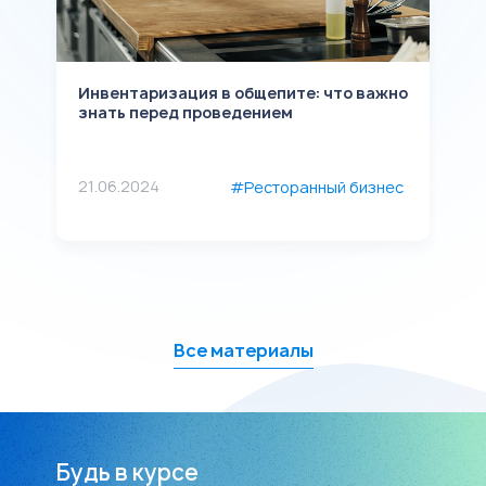
Инвентаризация в общепите: что важно
К
знать перед проведением
и
21.06.2024
2
с
#Ресторанный бизнес
Все материалы
Будь в курсе