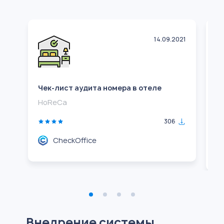
14.09.2021
Чек-лист аудита номера в отеле
Ч
г
HoReCa
H
306
CheckOffice
Внедрение системы