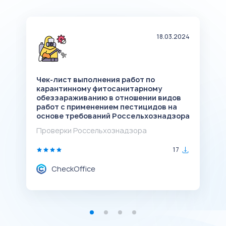
24
18.03.2024
Чек-лист выполнения работ по
Ч
карантинному фитосанитарному
л
обеззараживанию в отношении видов
в
работ с применением пестицидов на
П
основе требований Россельхознадзора
Проверки Россельхознадзора
17
CheckOffice