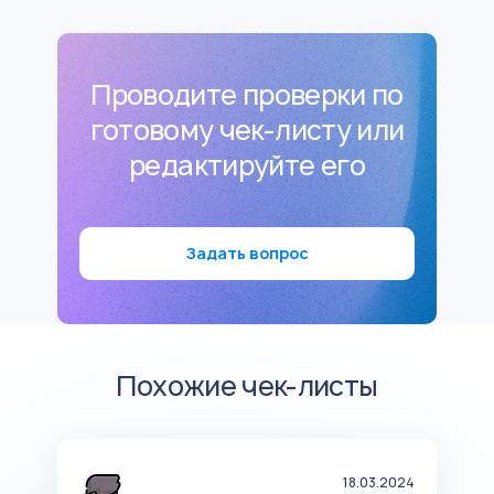
Проводите проверки по
готовому чек-листу или
редактируйте его
Задать вопрос
Похожие чек-листы
24
18.03.2024