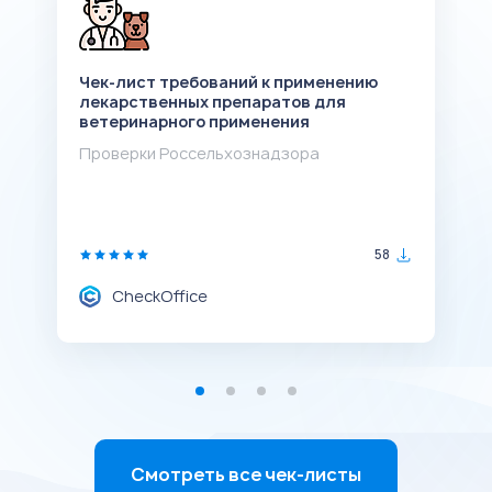
Чек-лист требований к применению
Ч
лекарственных препаратов для
л
ветеринарного применения
в
Проверки Россельхознадзора
П
58
CheckOffice
Смотреть все чек-листы