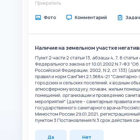
Прикрепить
Фото
Комментарий
Задач
Наличие на земельном участке негати
Пункт 2 части 2 статьи 13, абзацы 4, 7, 8 стать
Федерального закона от 10.01.2002 N 7-ФЗ "
Российской Федерации, 2002, N 2, ст. 133) (да
правил и норм СанПиН 2.1.3684-21 "Санитарн
городских и сельских поселений, к водным об
атмосферному воздуху, почвам, жилым помещ
помещений, организации и проведению санит
мероприятий" (далее - санитарные правила и 
государственного санитарного врача Российск
Минюстом России 29.01.2021, регистрационный 
пунктом 3 Постановления N 3 срок действия са
Да
Нет