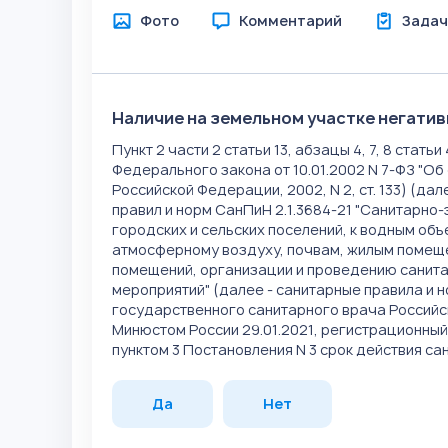
Фото
Комментарий
Задач
Наличие на земельном участке негатив
Пункт 2 части 2 статьи 13, абзацы 4, 7, 8 стать
Федерального закона от 10.01.2002 N 7-ФЗ "
Российской Федерации, 2002, N 2, ст. 133) (да
правил и норм СанПиН 2.1.3684-21 "Санитарн
городских и сельских поселений, к водным об
атмосферному воздуху, почвам, жилым помещ
помещений, организации и проведению санит
мероприятий" (далее - санитарные правила и 
государственного санитарного врача Российск
Минюстом России 29.01.2021, регистрационный 
пунктом 3 Постановления N 3 срок действия са
Да
Нет