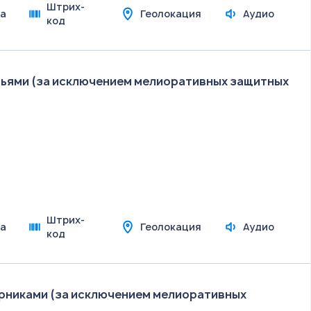
Штрих-
а
Геолокация
Аудио
код
вьями (за исключением мелиоративных защитных
Штрих-
а
Геолокация
Аудио
код
арниками (за исключением мелиоративных