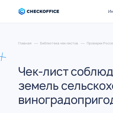
И
Главная
Библиотека чек-листов
Проверки Росс
Чек-лист соблюд
земель сельскох
виноградоприго