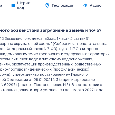
Штрих-
а
Геолокация
Аудио
код
ного воздействия загрязнение земель и почв?
и 42 Земельного кодекса, абзац 1 части 2 статьи 51
Об охране окружающей среды" (Собрание законодательства
лее - Федеральный закон N 7-ФЗ), пункт 117 Санитарных
о-эпидемиологические требования к содержанию территорий
ъектам, питьевой воде и питьевому водоснабжению,
ениям, эксплуатации производственных, общественных
арно-противоэпидемических (профилактических)
нормы), утвержденных постановлением Главного
ой Федерации от 28.01.2021 N 3 (зарегистрировано
N 62297) (далее - Постановление N 3). В соответствии с
нитарных правил и норм установлен до 1 марта 2027 года.