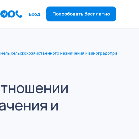
ы
Попробовать бесплатно
Вход
емель сельскохозяйственного назначения и виноградопригодных зе
отношении
ачения и