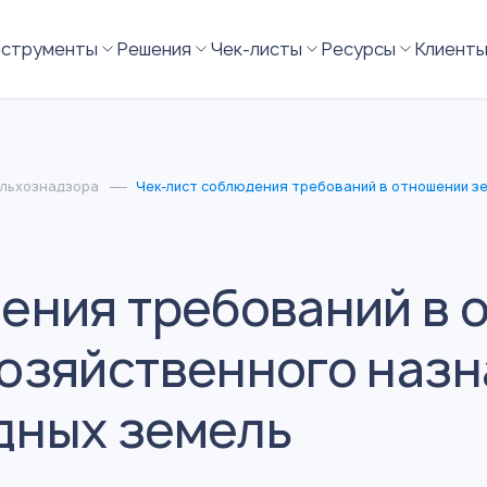
нструменты
Решения
Чек-листы
Ресурсы
Клиент
ельхознадзора
Чек-лист соблюдения требований в отношении з
ения требований в 
озяйственного назн
дных земель