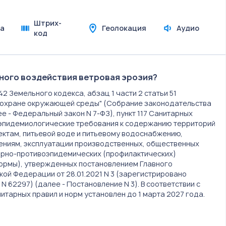
Штрих-
а
Геолокация
Аудио
код
вного воздействия ветровая эрозия?
и 42 Земельного кодекса, абзац 1 части 2 статьи 51
Об охране окружающей среды" (Собрание законодательства
лее - Федеральный закон N 7-ФЗ), пункт 117 Санитарных
о-эпидемиологические требования к содержанию территорий
ъектам, питьевой воде и питьевому водоснабжению,
ениям, эксплуатации производственных, общественных
арно-противоэпидемических (профилактических)
нормы), утвержденных постановлением Главного
ой Федерации от 28.01.2021 N 3 (зарегистрировано
N 62297) (далее - Постановление N 3). В соответствии с
нитарных правил и норм установлен до 1 марта 2027 года.