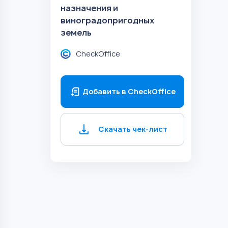
назначения и
виноградопригодных
земель
CheckOffice
Добавить в CheckOffice
Скачать чек-лист