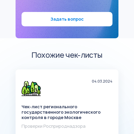
Задать вопрос
Похожие чек-листы
24
04.03.2024
Чек-лист регионального
Ч
государственного экологического
и
контроля в городе Москве
п
Проверки Росприроднадзора
П