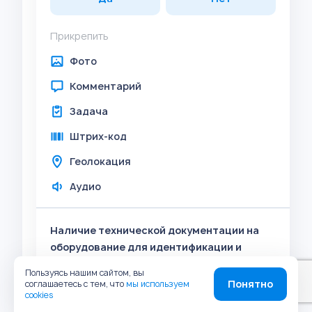
Прикрепить
Фото
Комментарий
Задача
Штрих-код
Геолокация
Аудио
Наличие технической документации на
оборудование для идентификации и
сортировки лома и отходов цветных
Пользуясь нашим сайтом, вы
металлов?
Понятно
соглашаетесь с тем, что
мы используем
cookies
Подпункт "а" пункта 5 Положения, пункт 1