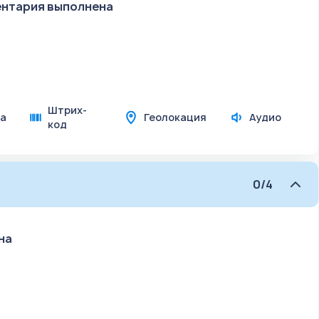
ентария выполнена
Штрих-
а
Геолокация
Аудио
код
0/4
на