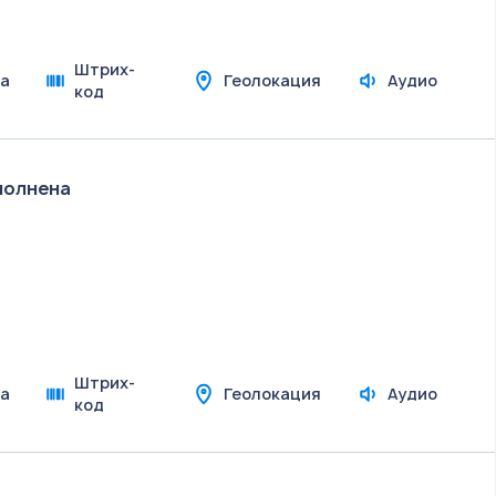
Штрих-
а
Геолокация
Аудио
код
полнена
Штрих-
а
Геолокация
Аудио
код