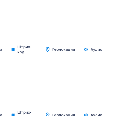
Штрих-
а
Геолокация
Аудио
код
Штрих-
а
Геолокация
Аудио