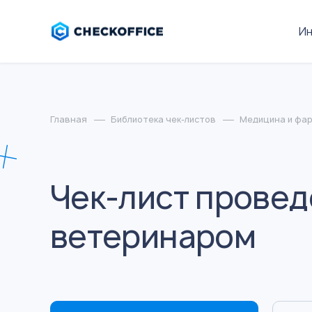
И
Главная
Библиотека чек-листов
Медицина и фа
Чек-лист провед
ветеринаром