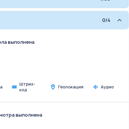
0/4
ола выполнена
Штрих-
а
Геолокация
Аудио
код
смотра выполнена