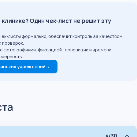
клинике? Один чек-лист не решит эту
 чек-листы формально, обеспечит контроль за качеством
х проверок.
: с фотографиями, фиксацией геопозиции и времени
оверность.
цинских учреждений
→
ста
4/30