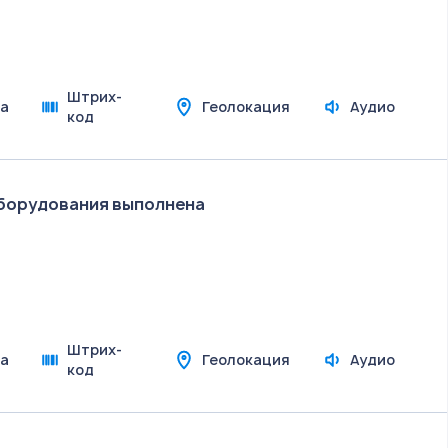
Штрих-
а
Геолокация
Аудио
код
оборудования выполнена
Штрих-
а
Геолокация
Аудио
код