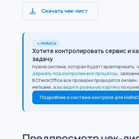
Скачать чек-лист
HoReCa
Хотите контролировать сервис и ка
задачу
Нужна система, которая будет гарантировать, ч
держать под контролем все процессы
, связан
В CheckOffice все проверки проводятся онлайн
метками, а
вы видите реальную картину
по кухн
Подробнее о системе контроля для HoRe
Предпросмотр чек-ли