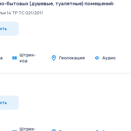
но-бытовых (душевые, туалетные) помещений:
татьи 14 ТР ТС 021/2011
ить
Штрих-
а
Геолокация
Аудио
код
ить
Штрих-