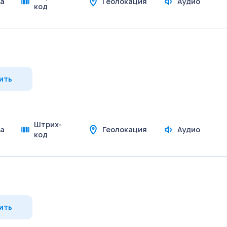
а
Геолокация
Аудио
код
ить
Штрих-
а
Геолокация
Аудио
код
ить