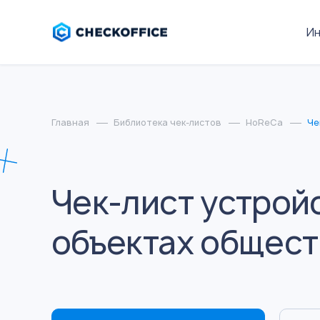
И
Главная
Библиотека чек-листов
HoReCa
Че
Чек-лист устрой
объектах общест