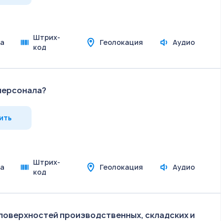
Штрих-
а
Геолокация
Аудио
код
 персонала?
ить
Штрих-
а
Геолокация
Аудио
код
поверхностей производственных, складских и