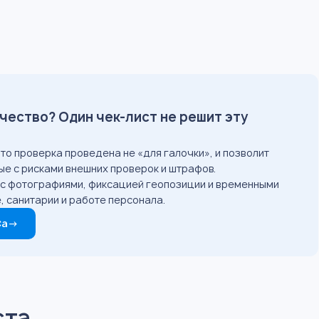
чество? Один чек-лист не решит эту
то проверка проведена не «для галочки», и позволит
ные с рисками внешних проверок и штрафов.
: с фотографиями, фиксацией геопозиции и временными
е, санитарии и работе персонала.
Ca
→
ста