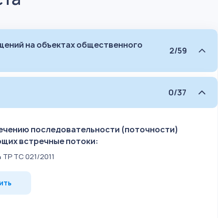
щений на объектах общественного
2/59
0/37
ечению последовательности (поточности)
ющих встречные потоки:
14 ТР ТС 021/2011
ить