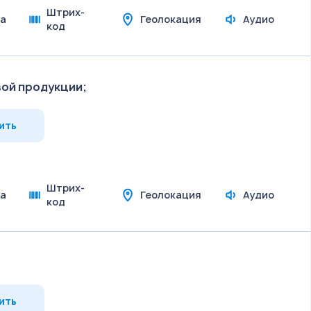
Штрих-
а
Геолокация
Аудио
код
вой продукции;
ить
Штрих-
а
Геолокация
Аудио
код
ить