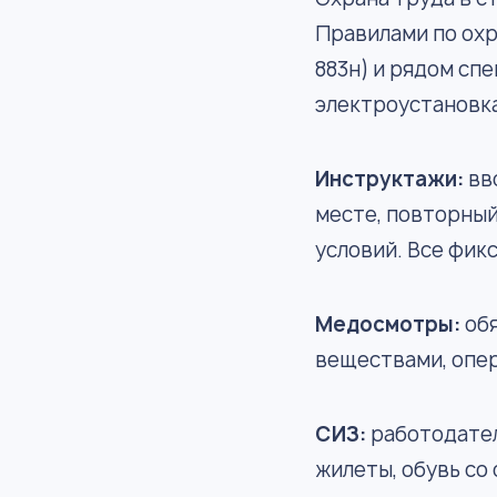
Правилами по ох
883н) и рядом сп
электроустановк
Инструктажи:
вво
месте, повторный
условий. Все фик
Медосмотры:
обя
веществами, опе
СИЗ:
работодател
жилеты, обувь со