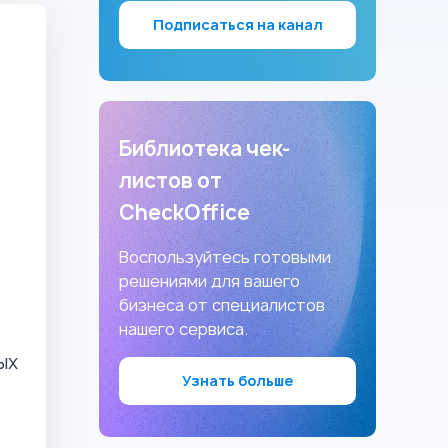
Подписаться на канал
Библиотека чек-
листов от
CheckOffice
Воспользуйтесь готовыми
решениями для вашего
бизнеса от специалистов
нашего сервиса.
ых
Узнать больше