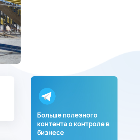
Больше полезного
контента о контроле в
бизнесе