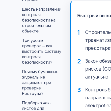
Шесть направлений
контроля
Быстрый выво
безопасности на
строительном
объекте
Строительс
травматизм
Три уровня
проверок — как
предотвра
выстроить систему
контроля
Закон обяз
безопасности?
рисков (СО
Почему бумажные
актуально
журналы не
защищают при
проверке
Контроль б
Роструда?
направлени
Подборка чек-
электробез
листов для