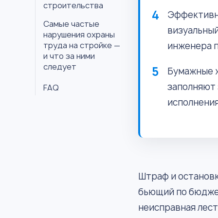
строительства
Эффективна
Самые частые
визуальный
нарушения охраны
труда на стройке —
инженера п
и что за ними
следует
Бумажные ж
заполняют 
FAQ
исполнения
Штраф и остановк
бьющий по бюджет
неисправная лест