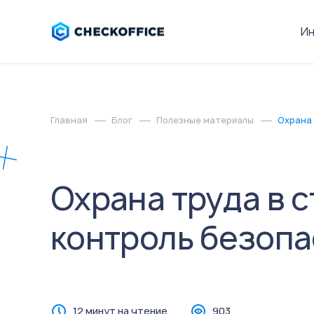
И
Главная
Блог
Полезные материалы
Охрана 
Охрана труда в с
контроль безопа
12 минут на чтение
903