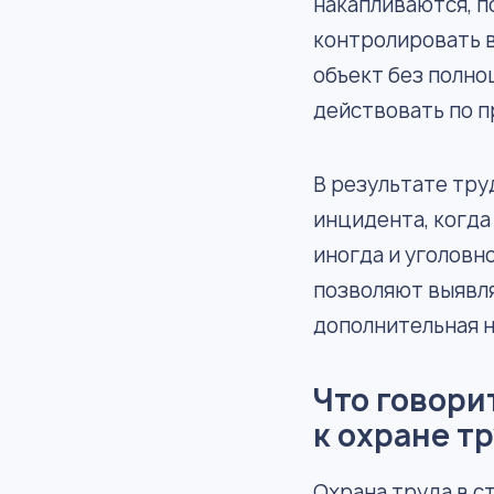
накапливаются, п
контролировать в
объект без полно
действовать по п
В результате тру
инцидента, когда
иногда и уголовн
позволяют выявлят
дополнительная н
Что говори
к охране т
Охрана труда в с