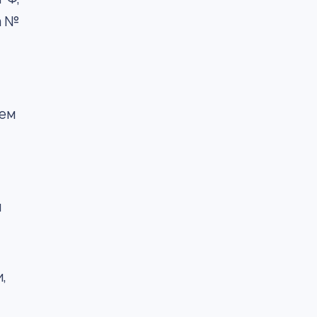
а №
чем
и
,