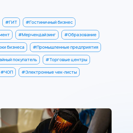
#ГИТ
#Гостиничный бизнес
мент
#Мерчендайзинг
#Образование
ки бизнеса
#Промышленные предприятия
айный покупатель
#Торговые центры
#ЧОП
#Электронные чек-листы