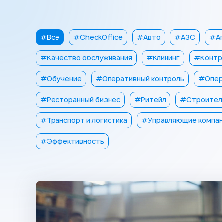
#Все
#CheckOffice
#Авто
#АЗС
#Ап
#Качество обслуживания
#Клининг
#Контр
#Обучение
#Оперативный контроль
#Опер
#Ресторанный бизнес
#Ритейл
#Строител
#Транспорт и логистика
#Управляющие компа
#Эффективность