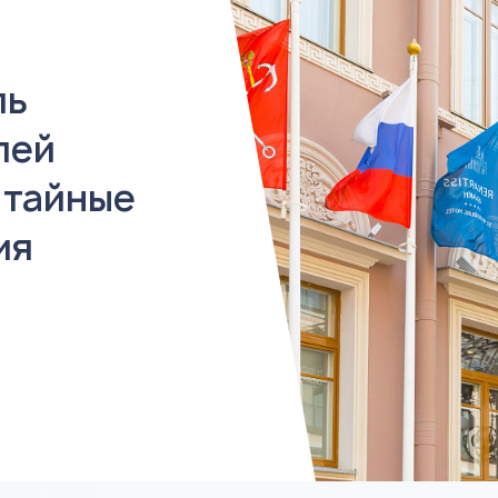
ль
лей
, тайные
ия