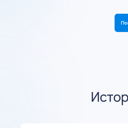
По
Истор