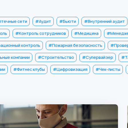
течные сети
#Аудит
#Бьюти
#Внутренний аудит
оль
#Контроль сотрудников
#Медицина
#Менедж
ационный контроль
#Пожарная безопасность
#Провер
ьные компании
#Строительство
#Супервайзер
#Т
нии
#Фитнес клубы
#Цифровизация
#Чек-листы