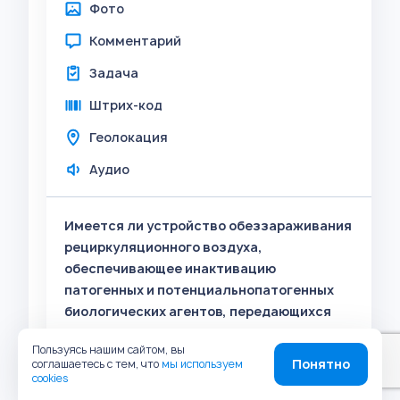
Фото
Комментарий
Задача
Штрих-код
Геолокация
Аудио
Имеется ли устройство обеззараживания
рециркуляционного воздуха,
обеспечивающее инактивацию
патогенных и потенциальнопатогенных
биологических агентов, передающихся
воздушно-капельным путем, с
Пользуясь нашим сайтом, вы
эффективностью не менее 95% (по
Понятно
соглашаетесь с тем, что
мы используем
представленной документации)?
cookies