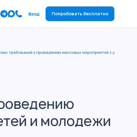
ы
Попробовать бесплатно
Вход
ких требований к проведению массовых мероприятий с участием де
проведению
етей и молодежи