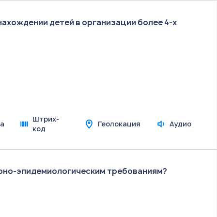
нахождении детей в организации более 4-х
Штрих-
а
Геолокация
Аудио
код
рно-эпидемиологическим требованиям?