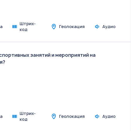
Штрих-
а
Геолокация
Аудио
код
 спортивных занятий и мероприятий на
я?
Штрих-
а
Геолокация
Аудио
код