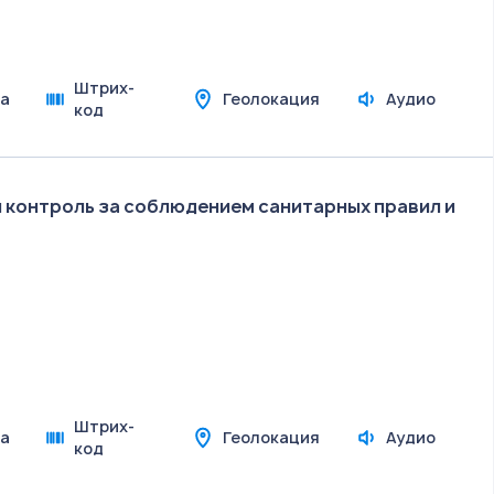
Штрих-
а
Геолокация
Аудио
код
 контроль за соблюдением санитарных правил и
Штрих-
а
Геолокация
Аудио
код