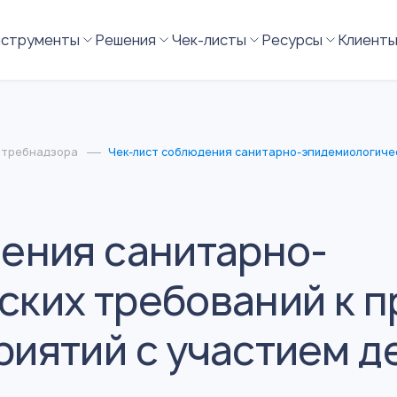
нструменты
Решения
Чек-листы
Ресурсы
Клиент
отребнадзора
Чек-лист соблюдения санитарно-эпидемиологичес
ения санитарно-
ских требований к 
иятий с участием д