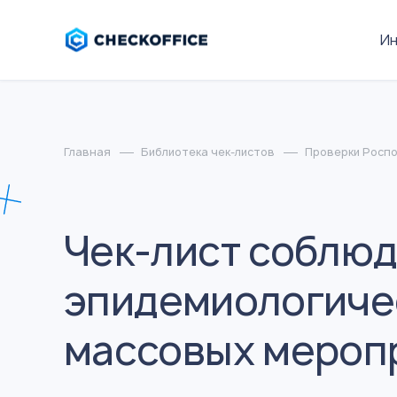
И
Главная
Библиотека чек-листов
Проверки Росп
Чек-лист соблюд
эпидемиологиче
массовых меропр