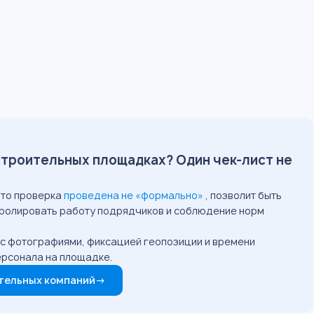
строительных площадках? Один чек-лист не
что проверка
проведена не «формально»
, позволит быть
нтролировать работу подрядчиков и соблюдение норм
: с фотографиями, фиксацией геопозиции и времени
ерсонала на площадке.
ительных компаний
→