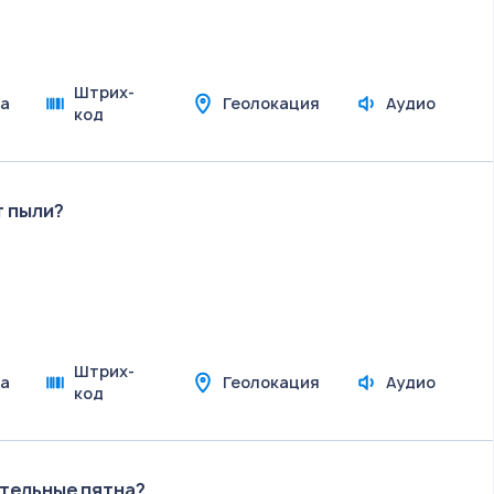
Штрих-
а
Геолокация
Аудио
код
т пыли?
Штрих-
а
Геолокация
Аудио
код
ительные пятна?