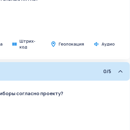
Штрих-
а
Геолокация
Аудио
код
0/5
риборы согласно проекту?