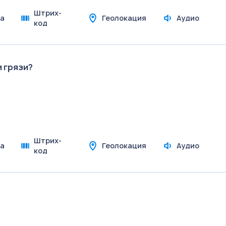
Штрих-
а
Геолокация
Аудио
код
и грязи?
Штрих-
а
Геолокация
Аудио
код