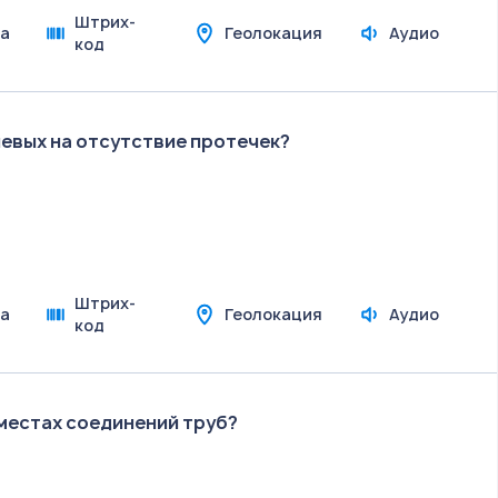
Штрих-
а
Геолокация
Аудио
код
евых на отсутствие протечек?
Штрих-
а
Геолокация
Аудио
код
 местах соединений труб?