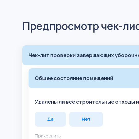
Предпросмотр чек-ли
Чек-лит проверки завершающих уборочн
Общее состояние помещений
Удалены ли все строительные отходы и
Да
Нет
Прикрепить