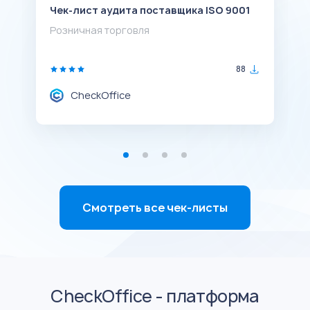
Чек-лист аудита поставщика ISO 9001
Ч
с
Розничная торговля
Р
88
CheckOffice
Смотреть все чек-листы
CheckOffice - платформа