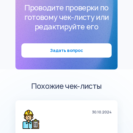
Проводите проверки по
готовому чек-листу или
редактируйте его
Задать вопрос
Похожие чек-листы
19
30.10.2024