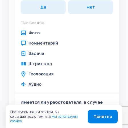
Да
Нет
Прикрепить
Фото
Комментарий
Задача
Штрих-код
Геолокация
Аудио
Имеется ли у работодателя, в случае
привлечения к работе в ночное время, в
Пользуясь нашим сайтом, вы
наличии подтверждение о том, что такая
Понятно
соглашаетесь с тем, что
мы используем
cookies
работа не запрещена по состоянию