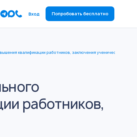
ы
Попробовать бесплатно
Вход
овышения квалификации работников, заключения ученических догов
льного
ии работников,