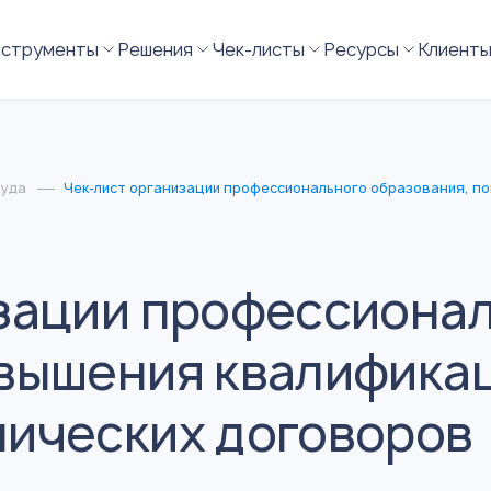
нструменты
Решения
Чек-листы
Ресурсы
Клиент
руда
Чек-лист организации профессионального образования, п
изации профессиона
вышения квалификац
нических договоров