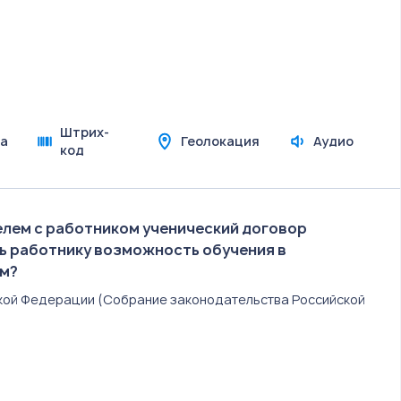
Штрих-
а
Геолокация
Аудио
код
лем с работником ученический договор
ь работнику возможность обучения в
ом?
йской Федерации (Собрание законодательства Российской