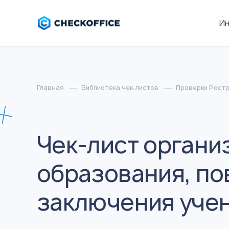
И
Главная
Библиотека чек-листов
Проверки Рост
Чек-лист орган
образования, по
заключения уче