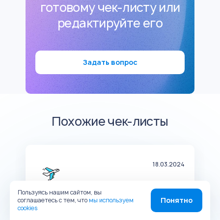
готовому чек-листу или
редактируйте его
Задать вопрос
Похожие чек-листы
24
18.03.2024
Пользуясь нашим сайтом, вы
Понятно
соглашаетесь с тем, что
мы используем
Чек-лист деятельности по
Ч
cookies
техническому обслуживанию
в