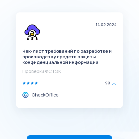
24
14.02.2024
Чек-лист требований по разработке и
Ч
производству средств защиты
п
конфиденциальной информации
к
Проверки ФСТЭК
П
99
CheckOffice