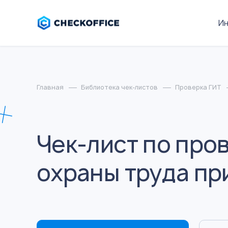
И
Главная
Библиотека чек-листов
Проверка ГИТ
Чек-лист по про
охраны труда пр