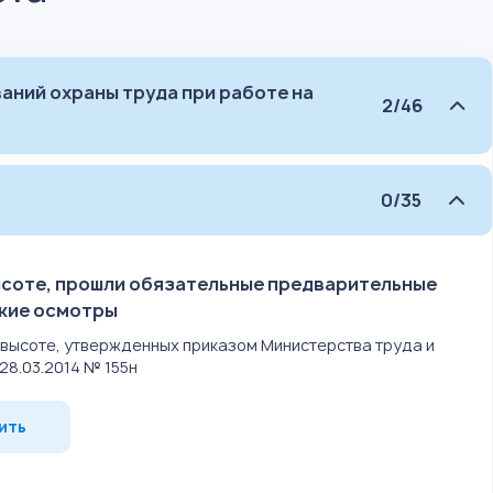
аний охраны труда при работе на
2/46
0/35
ысоте, прошли обязательные предварительные
ские осмотры
а высоте, утвержденных приказом Министерства труда и
8.03.2014 № 155н
ить