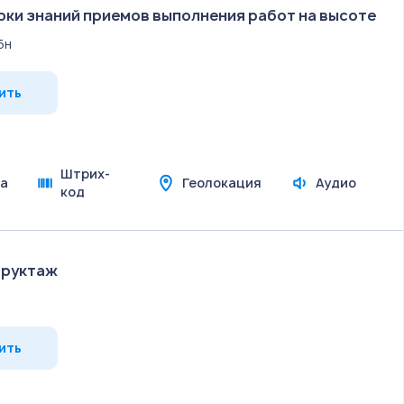
ки знаний приемов выполнения работ на высоте
5н
ить
Штрих-
а
Геолокация
Аудио
код
труктаж
ить