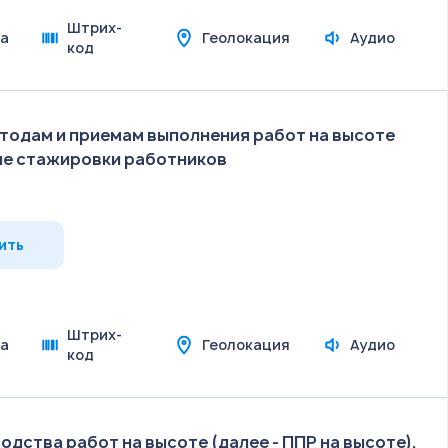
Штрих-
а
Геолокация
Аудио
код
тодам и приемам выполнения работ на высоте
е стажировки работников
ить
Штрих-
а
Геолокация
Аудио
код
дства работ на высоте (далее - ППР на высоте),