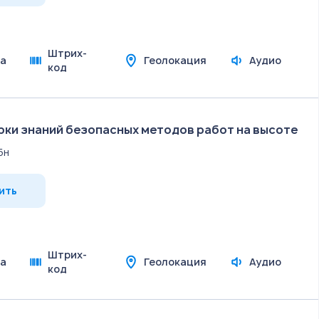
Штрих-
а
Геолокация
Аудио
код
ки знаний безопасных методов работ на высоте
5н
ить
Штрих-
а
Геолокация
Аудио
код