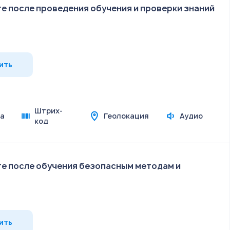
е после проведения обучения и проверки знаний
ить
Штрих-
а
Геолокация
Аудио
код
те после обучения безопасным методам и
ить