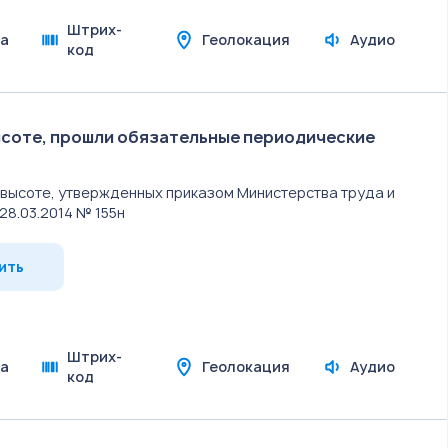
Штрих-
а
Геолокация
Аудио
код
ысоте, прошли обязательные периодические
а высоте, утвержденных приказом Министерства труда и
8.03.2014 № 155н
ить
Штрих-
а
Геолокация
Аудио
код