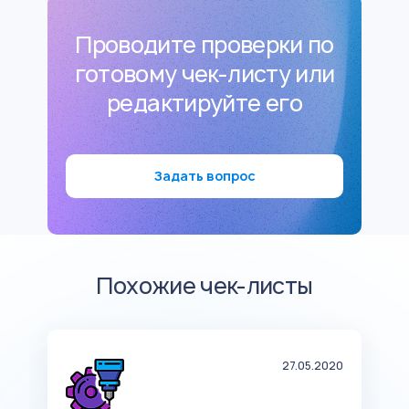
Проводите проверки по
готовому чек-листу или
редактируйте его
Задать вопрос
Похожие чек-листы
19
27.05.2020