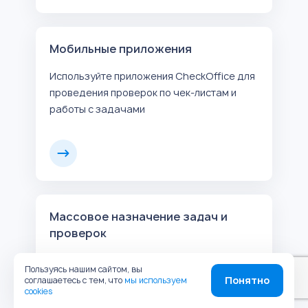
Мобильные приложения
Используйте приложения CheckOffice для
проведения проверок по чек-листам и
работы с задачами
Массовое назначение задач и
проверок
Массово назначайте проверки и задачи в
Пользуясь нашим сайтом, вы
соответствии с расписанием
Понятно
соглашаетесь с тем, что
мы используем
cookies