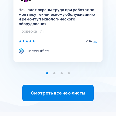
Чек-лист охраны труда при работах по
Ч
монтажу техническому обслуживанию
т
и ремонту технологического
п
оборудования
П
Проверка ГИТ
204
CheckOffice
Смотреть все чек-листы