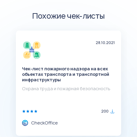
Похожие чек-листы
21
28.10.2021
Чек-лист пожарного надзора на всех
Ч
объектах транспорта и транспортной
о
инфраструктуры
с
б
Охрана труда и пожарная безопасность
с
О
200
CheckOffice