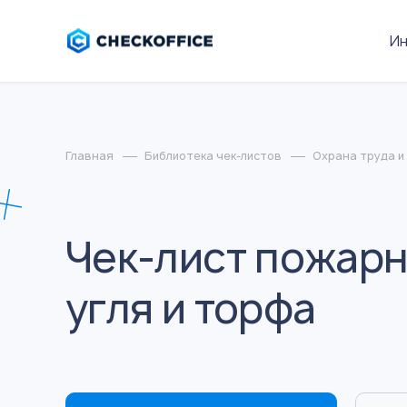
И
Главная
Библиотека чек-листов
Охрана труда и
Чек-лист пожарн
угля и торфа