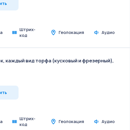
ить
Штрих-
а
Геолокация
Аудио
код
к, каждый вид торфа (кусковый и фрезерный),
ить
Штрих-
а
Геолокация
Аудио
код