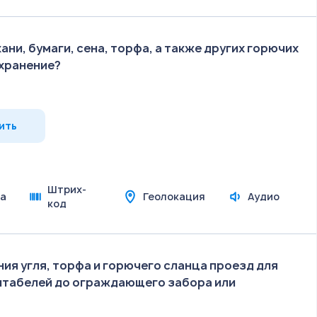
ни, бумаги, сена, торфа, а также других горючих
 хранение?
ить
Штрих-
а
Геолокация
Аудио
код
ния угля, торфа и горючего сланца проезд для
штабелей до ограждающего забора или