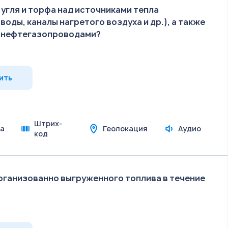
угля и торфа над источниками тепла
оды, каналы нагретого воздуха и др.), а также
и нефтегазопроводами?
ить
Штрих-
а
Геолокация
Аудио
код
организованно выгруженного топлива в течение