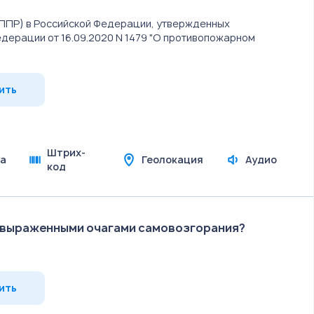
ППР) в Российской Федерации, утвержденных
дерации от 16.09.2020 N 1479 "О противопожарном
ить
Штрих-
а
Геолокация
Аудио
код
но выраженными очагами самовозгорания?
ить