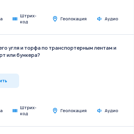
Штрих-
а
Геолокация
Аудио
код
го угля и торфа по транспортерным лентам и
т или бункера?
ить
Штрих-
а
Геолокация
Аудио
код