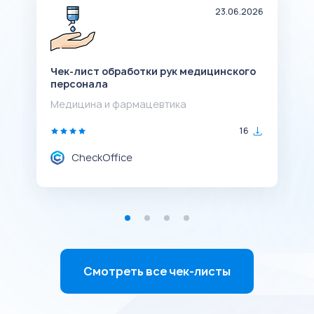
20
23.06.2026
е
Чек-лист обработки рук медицинского
Ч
персонала
с
Медицина и фармацевтика
М
16
CheckOffice
Смотреть все чек-листы