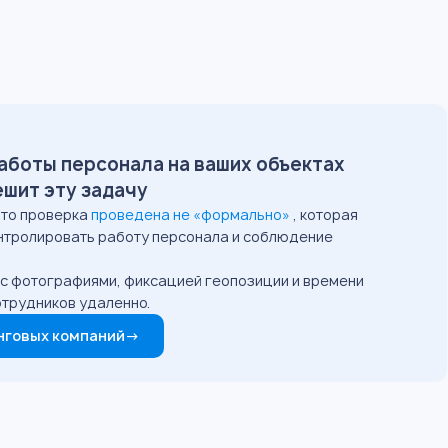
аботы персонала на ваших объектах
ешит эту задачу
что проверка
проведена не «формально»
, которая
онтролировать работу персонала и соблюдение
: с фотографиями, фиксацией геопозиции и времени
отрудников удаленно.
нговых компаний
→