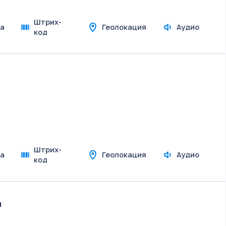
Штрих-
а
Геолокация
Аудио
код
Штрих-
а
Геолокация
Аудио
код
ы