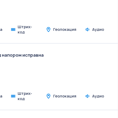
Штрих-
а
Геолокация
Аудио
код
д напором исправна
Штрих-
а
Геолокация
Аудио
код