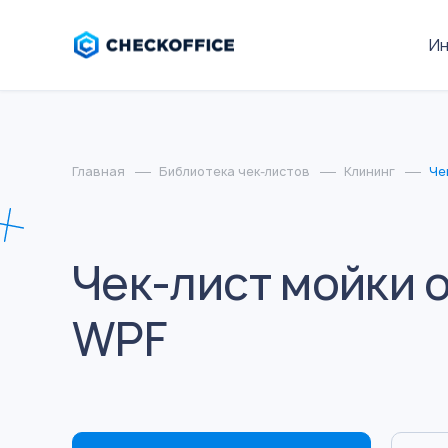
И
Главная
Библиотека чек-листов
Клининг
Че
Чек-лист мойки 
WPF