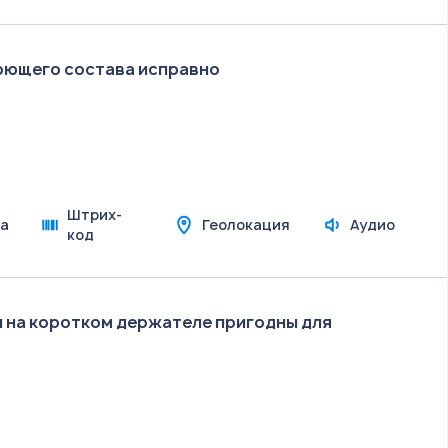
оющего состава исправно
Штрих-
а
Геолокация
Аудио
код
 на коротком держателе пригодны для