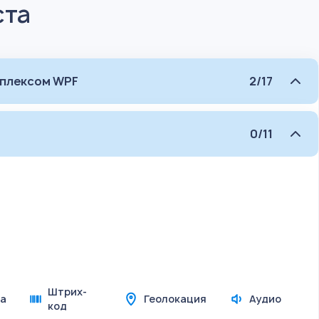
ста
мплексом WPF
2/17
0/11
Штрих-
а
Геолокация
Аудио
код